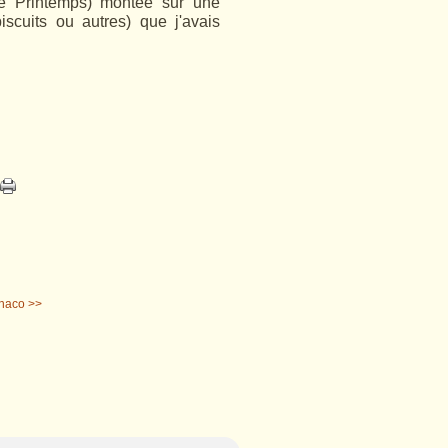
ère Printemps) montée sur une
scuits ou autres) que j'avais
naco >>