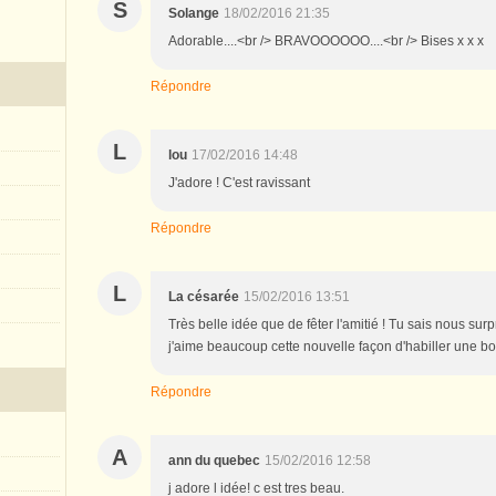
S
Solange
18/02/2016 21:35
Adorable....<br /> BRAVOOOOOO....<br /> Bises x x x
Répondre
L
lou
17/02/2016 14:48
J'adore ! C'est ravissant
Répondre
L
La césarée
15/02/2016 13:51
Très belle idée que de fêter l'amitié ! Tu sais nous surp
j'aime beaucoup cette nouvelle façon d'habiller une boi
Répondre
A
ann du quebec
15/02/2016 12:58
j adore l idée! c est tres beau.