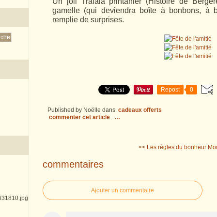
Un joli Tralala printanier (Histoire de Berg
gamelle (qui deviendra boîte à bonbons, à bi
remplie de surprises.
Repost
0
Published by Noëlle
dans
cadeaux offerts
commenter cet article
…
<< Les règles du bonheur
Mo
commentaires
Ajouter un commentaire