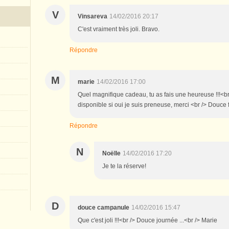
V
Vinsareva
14/02/2016 20:17
C'est vraiment très joli. Bravo.
Répondre
M
marie
14/02/2016 17:00
Quel magnifique cadeau, tu as fais une heureuse !!!<br 
disponible si oui je suis preneuse, merci <br /> Douce 
Répondre
N
Noëlle
14/02/2016 17:20
Je te la réserve!
D
douce campanule
14/02/2016 15:47
Que c'est joli !!!<br /> Douce journée ...<br /> Marie