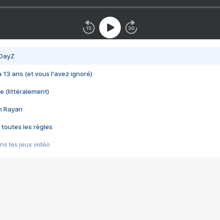
 DayZ
 a 13 ans (et vous l'avez ignoré)
e (littéralement)
im Rayan
 toutes les règles
s les jeux vidéo
us choquant de Rockstar ? - Le scandale BULLY
e plus moche de Steam
du RÊVE tourne au CAUCHEMAR
pendant 8 heures