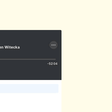
ien Witecka
-52:04