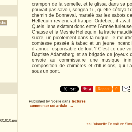
crampon de la semelle, et le glissa dans sa 
pouvait pas savoir, songea-t-il, qu'elle côtoyait
chemin de Bonneval, martelé par les sabots de
Hellequin reviendrait frapper Ordebec, il avait 
Quels liens existent donc entre l'Armée furieu
Chasse et la Mesnie Hellequin, la fratrie maudit
sucre, un picotement dans la nuque, le meurtre
comtesse passée à tabac et un jeune incendia
drannoc responsable de tout ? C'est ce que von
Baptiste Adamsberg et sa brigade de joyeux dri
envoie au commissaire une musique ininte
composition de chimères et d'illusions, qui l'
sous un pont.
Repost
0
Published by Noëlle
dans
lectures
commenter cet article
…
<< L'alouette
En voiture Sim