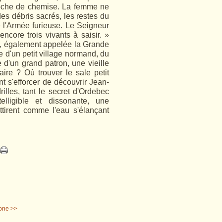
poche de chemise. La femme ne
 des débris sacrés, les restes du
 l'Armée furieuse. Le Seigneur
encore trois vivants à saisir. »
se, également appelée la Grande
e d'un petit village normand, du
 d'un grand patron, une vieille
ire ? Où trouver le sale petit
t s'efforcer de découvrir Jean-
lles, tant le secret d'Ordebec
lligible et dissonante, une
attirent comme l'eau s'élançant
one >>