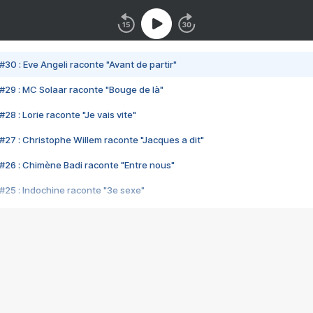
#30 : Eve Angeli raconte "Avant de partir"
#29 : MC Solaar raconte "Bouge de là"
28 : Lorie raconte "Je vais vite"
#27 : Christophe Willem raconte "Jacques a dit"
#26 : Chimène Badi raconte "Entre nous"
#25 : Indochine raconte "3e sexe"
#24 : Zaho raconte "C'est chelou"
#23 : Patrick Bruel raconte "Au café des délices"
#22 : Kyo raconte "Le chemin"
#21 : Nolwenn Leroy raconte "Cassé"