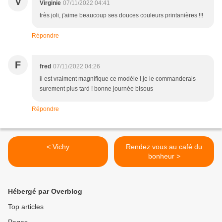
V
Virginie
07/11/2022 04:41
très joli, j'aime beaucoup ses douces couleurs printanières !!!
Répondre
F
fred
07/11/2022 04:26
il est vraiment magnifique ce modèle ! je le commanderais
surement plus tard ! bonne journée bisous
Répondre
< Vichy
Rendez vous au café du
bonheur >
Hébergé par Overblog
Top articles