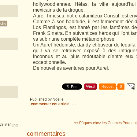
hollywoodiennes. Hélas, la ville aujourd'hui
mexicains de la drogue.
Aurel Timescu, notre calamiteux Consul, est env
Comme à son habitude, il est fermement décidé 
Los Flamingos, est hanté par les fantômes d
Frank Sinatra. En suivant ces héros qui l'ont tan
va subir une complète métamorphose.
Un Aurel hédoniste, dandy et buveur de tequila 
qu'il va se retrouver exposé à des intrigue
inconnus et au plus redoutable d'entre eux
exceptionnelle.
De nouvelles aventures pour Aurel.
Repost
0
Published by Noëlle
commenter cet article
…
<< Pâques chez les Gnomes
Pour qu'
commentaires