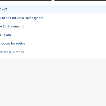
 DayZ
 a 13 ans (et vous l'avez ignoré)
e (littéralement)
im Rayan
 toutes les règles
s les jeux vidéo
us choquant de Rockstar ? - Le scandale BULLY
e plus moche de Steam
du RÊVE tourne au CAUCHEMAR
pendant 8 heures
it… à tort
umiliés par un jeu vidéo