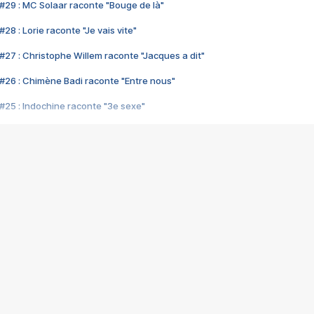
#29 : MC Solaar raconte "Bouge de là"
28 : Lorie raconte "Je vais vite"
#27 : Christophe Willem raconte "Jacques a dit"
#26 : Chimène Badi raconte "Entre nous"
#25 : Indochine raconte "3e sexe"
#24 : Zaho raconte "C'est chelou"
#23 : Patrick Bruel raconte "Au café des délices"
#22 : Kyo raconte "Le chemin"
#21 : Nolwenn Leroy raconte "Cassé"
#20 : Patrick Hernandez raconte "Born to be alive"
#19 : Lorie raconte "Près de moi"
#18 : Michael Jones raconte "A nos actes manqués" (avec Jean-Jacque
#17 : Khaled raconte "Aïcha"