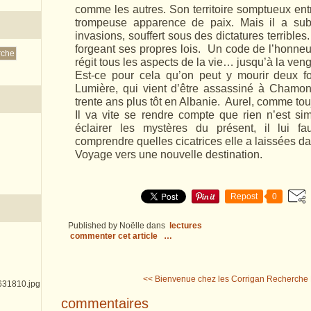
comme les autres. Son territoire somptueux e
trompeuse apparence de paix. Mais il a subi
invasions, souffert sous des dictatures terrible
forgeant ses propres lois. Un code de l’honneu
régit tous les aspects de la vie… jusqu’à la ve
Est-ce pour cela qu’on peut y mourir deux 
Lumière, qui vient d’être assassiné à Chamoni
trente ans plus tôt en Albanie. Aurel, comme touj
Il va vite se rendre compte que rien n’est s
éclairer les mystères du présent, il lui fa
comprendre quelles cicatrices elle a laissées d
Voyage vers une nouvelle destination.
Repost
0
Published by Noëlle
dans
lectures
commenter cet article
…
<< Bienvenue chez les Corrigan
Recherche 
commentaires