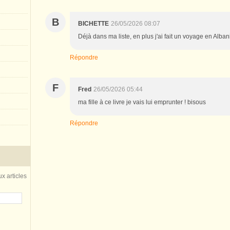
B
BICHETTE
26/05/2026 08:07
Déjà dans ma liste, en plus j'ai fait un voyage en Albani
Répondre
F
Fred
26/05/2026 05:44
ma fille à ce livre je vais lui emprunter ! bisous
Répondre
x articles