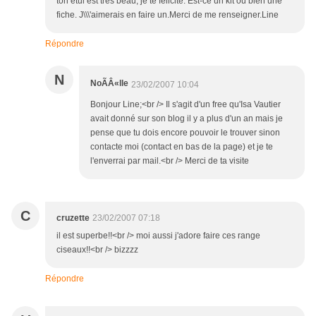
ton étui est très beau, je te félicite. Est-ce un kit ou bien une
fiche. J\\\'aimerais en faire un.Merci de me renseigner.Line
Répondre
N
NoÃÂ«lle
23/02/2007 10:04
Bonjour Line;<br /> Il s'agit d'un free qu'Isa Vautier
avait donné sur son blog il y a plus d'un an mais je
pense que tu dois encore pouvoir le trouver sinon
contacte moi (contact en bas de la page) et je te
l'enverrai par mail.<br /> Merci de ta visite
C
cruzette
23/02/2007 07:18
il est superbe!!<br /> moi aussi j'adore faire ces range
ciseaux!!<br /> bizzzz
Répondre