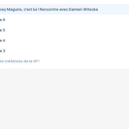
bey Maguire, c'est lui ! Rencontre avec Damien Witecka
e 6
e 5
e 4
e 3
s créatrices de la VF !
e 2
e 1
e Mektoub My Love arrive enfin ! Rencontre avec Shaïn Boumedine et Sal
i : après Toni en famille
elle réalise le bouleversant Dites lui que je l'aime
ais ! Rencontre autour de Vie privée de Rebecca Zlotowski