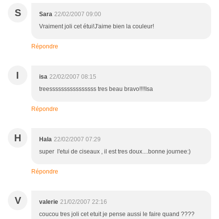
S
Sara
22/02/2007 09:00
Vraiment joli cet étui!J'aime bien la couleur!
Répondre
I
isa
22/02/2007 08:15
treessssssssssssssss tres beau bravo!!!!Isa
Répondre
H
Hala
22/02/2007 07:29
super l'etui de ciseaux , il est tres doux....bonne journee:)
Répondre
V
valerie
21/02/2007 22:16
coucou tres joli cet etuit je pense aussi le faire quand ????