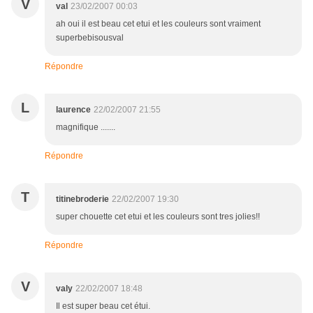
V
val
23/02/2007 00:03
ah oui il est beau cet etui et les couleurs sont vraiment
superbebisousval
Répondre
L
laurence
22/02/2007 21:55
magnifique .......
Répondre
T
titinebroderie
22/02/2007 19:30
super chouette cet etui et les couleurs sont tres jolies!!
Répondre
V
valy
22/02/2007 18:48
Il est super beau cet étui.