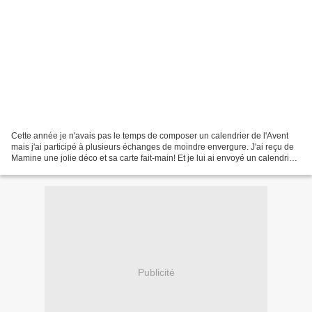
Cette année je n'avais pas le temps de composer un calendrier de l'Avent
mais j'ai participé à plusieurs échanges de moindre envergure. J'ai reçu de
Mamine une jolie déco et sa carte fait-main! Et je lui ai envoyé un calendrier
de l'Avent où elle pourra...
Publicité