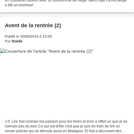
un coussinet carillon avec un bonhomme de neige. Merci Nat! Cet échange
a été un bonheur!
Avent de la rentrée (2)
Publié le 30/08/2016 à 23:00
Par
Noëlle
J-5: Lire Nat connais ma passion pour les livres et m'en a offert un que je ne
connais pas du tout. Ce qui est drôle c'est que je suis en train de lire un
roman policier qui se déroule aussi en Bretagne. Et Nat a découvert des