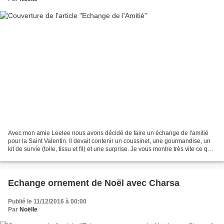
Avec mon amie Leelee nous avons décidé de faire un échange de l'amitié
pour la Saint Valentin. Il devait contenir un coussinet, une gourmandise, un
kit de survie (toile, tissu et fil) et une surprise. Je vous montre très vite ce que
j'ai reçu!
Echange ornement de Noël avec Charsa
Publié le 11/12/2016 à 00:00
Par
Noëlle