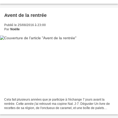
boutons en fimo pour orner...
Avent de la rentrée
Publié le 25/08/2016 à 23:00
Par
Noëlle
Cela fait plusieurs années que je participe à l'échange 7 jours avant la
rentrée. Cette année j'ai retrouvé ma copine Nat. J-7: Déguster Un livre de
recettes de sa région, de l'onctueux de caramel, et une boîte de palets
bretons. Les doux goûts de mon...