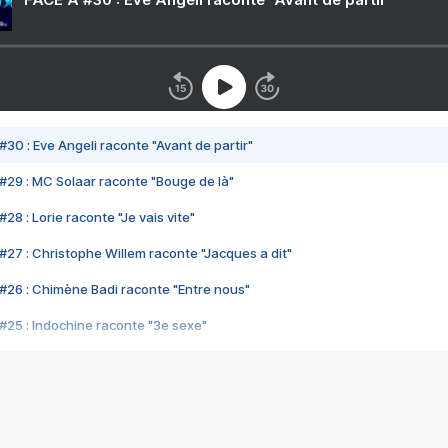
#30 : Eve Angeli raconte "Avant de partir"
#29 : MC Solaar raconte "Bouge de là"
28 : Lorie raconte "Je vais vite"
#27 : Christophe Willem raconte "Jacques a dit"
#26 : Chimène Badi raconte "Entre nous"
#25 : Indochine raconte "3e sexe"
#24 : Zaho raconte "C'est chelou"
#23 : Patrick Bruel raconte "Au café des délices"
#22 : Kyo raconte "Le chemin"