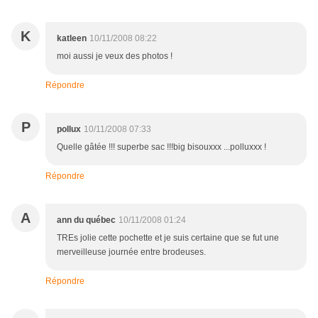
K
katleen
10/11/2008 08:22
moi aussi je veux des photos !
Répondre
P
pollux
10/11/2008 07:33
Quelle gâtée !!! superbe sac !!!big bisouxxx ...polluxxx !
Répondre
A
ann du québec
10/11/2008 01:24
TREs jolie cette pochette et je suis certaine que se fut une
merveilleuse journée entre brodeuses.
Répondre