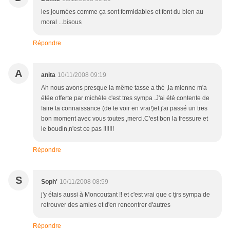
les journées comme ça sont formidables et font du bien au
moral ...bisous
Répondre
A
anita
10/11/2008 09:19
Ah nous avons presque la même tasse a thé ,la mienne m'a
étée offerte par michèle c'est tres sympa .J'ai été contente de
faire ta connaissance (de te voir en vrai!)et j'ai passé un tres
bon moment avec vous toutes ,merci.C'est bon la fressure et
le boudin,n'est ce pas !!!!!!!
Répondre
S
Soph'
10/11/2008 08:59
j'y étais aussi à Moncoutant !! et c'est vrai que c tjrs sympa de
retrouver des amies et d'en rencontrer d'autres
Répondre