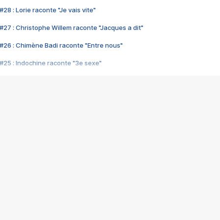
28 : Lorie raconte "Je vais vite"
#27 : Christophe Willem raconte "Jacques a dit"
#26 : Chimène Badi raconte "Entre nous"
#25 : Indochine raconte "3e sexe"
#24 : Zaho raconte "C'est chelou"
#23 : Patrick Bruel raconte "Au café des délices"
#22 : Kyo raconte "Le chemin"
#21 : Nolwenn Leroy raconte "Cassé"
#20 : Patrick Hernandez raconte "Born to be alive"
#19 : Lorie raconte "Près de moi"
#18 : Michael Jones raconte "A nos actes manqués" (avec Jean-Jacque
#17 : Khaled raconte "Aïcha"